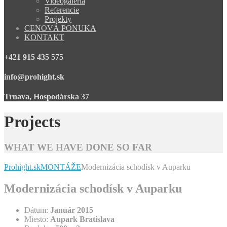
Videogaléria
Referencie
Projekty
CENOVÁ PONUKA
KONTAKT
+421 915 435 575
info@prohight.sk
Trnava, Hospodárska 37
Projects
WHAT WE HAVE DONE SO FAR
Prohight.sk
MONTÁŽE
Modernizácia schodísk v Auparku
Modernizácia schodísk v Auparku
Dátum:
Január 2015
Miesto:
Aupark Bratislava