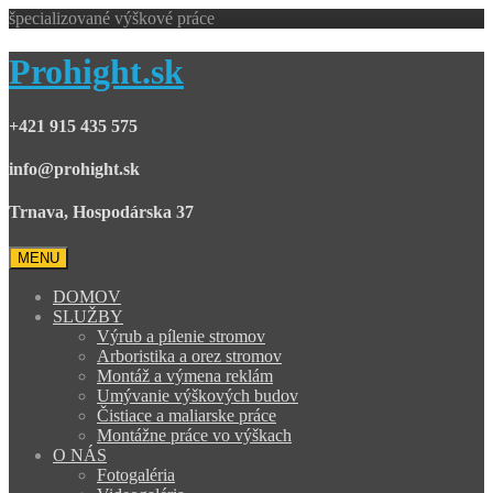
špecializované výškové práce
Prohight.sk
+421 915 435 575
info@prohight.sk
Trnava, Hospodárska 37
MENU
DOMOV
SLUŽBY
Výrub a pílenie stromov
Arboristika a orez stromov
Montáž a výmena reklám
Umývanie výškových budov
Čistiace a maliarske práce
Montážne práce vo výškach
O NÁS
Fotogaléria