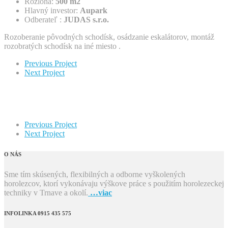
Rozloha:
500 m2
Hlavný investor:
Aupark
Odberateľ :
JUDAS s.r.o.
Rozoberanie pôvodných schodísk, osádzanie eskalátorov, montáž
rozobratých schodísk na iné miesto .
Previous Project
Next Project
Previous Project
Next Project
O NÁS
Sme tím skúsených, flexibilných a odborne vyškolených
horolezcov, ktorí vykonávaju výškove práce s použitím horolezeckej
techniky v Trnave a okolí.
…viac
INFOLINKA 0915 435 575