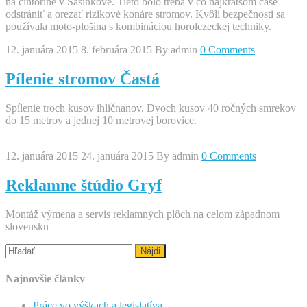
na cintoríne v Sasínkove. Tieto bolo treba v čo najkratšom čase
odstrániť a orezať rizikové konáre stromov. Kvôli bezpečnosti sa
používala moto-plošina s kombináciou horolezeckej techniky.
12. januára 2015
8. februára 2015
By
admin
0 Comments
Pílenie stromov Častá
Spílenie troch kusov ihličnanov. Dvoch kusov 40 ročných smrekov
do 15 metrov a jednej 10 metrovej borovice.
12. januára 2015
24. januára 2015
By
admin
0 Comments
Reklamne štúdio Gryf
Montáž výmena a servis reklamných plôch na celom západnom
slovensku
Hľadať:
Najnovšie články
Práce vo výškach a legislatíva