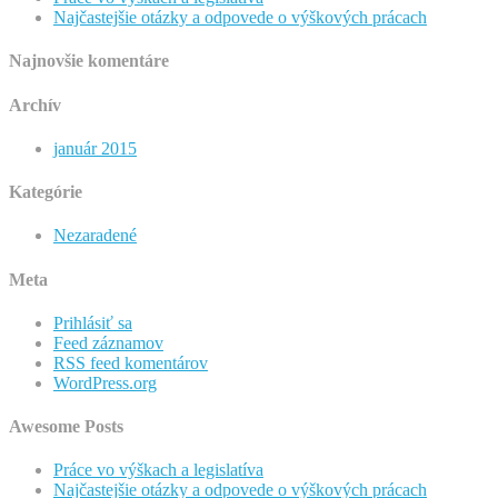
Najčastejšie otázky a odpovede o výškových prácach
Najnovšie komentáre
Archív
január 2015
Kategórie
Nezaradené
Meta
Prihlásiť sa
Feed záznamov
RSS feed komentárov
WordPress.org
Awesome Posts
Práce vo výškach a legislatíva
Najčastejšie otázky a odpovede o výškových prácach