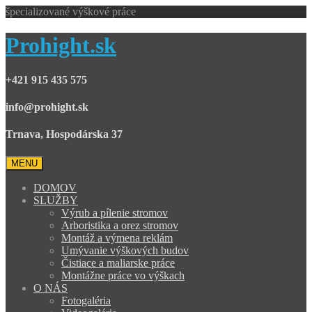
špecializované výškové práce
Prohight.sk
+421 915 435 575
info@prohight.sk
Trnava, Hospodárska 37
MENU
DOMOV
SLUŽBY
Výrub a pílenie stromov
Arboristika a orez stromov
Montáž a výmena reklám
Umývanie výškových budov
Čistiace a maliarske práce
Montážne práce vo výškach
O NÁS
Fotogaléria