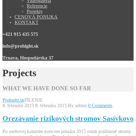
Videogaléria
Referencie
Projekty
CENOVÁ PONUKA
KONTAKT
+421 915 435 575
info@prohight.sk
Trnava, Hospodárska 37
Projects
WHAT WE HAVE DONE SO FAR
Prohight.sk
PÍLENIE
8. februára 2015
8. februára 2015
By
admin
0 Comments
Orezávanie rizikových stromov Sasívkovo
Po snehovej kalamite koncom januára 2015 ostali polámané stromy