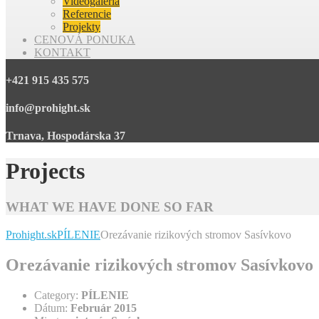
Videogaléria
Referencie
Projekty
CENOVÁ PONUKA
KONTAKT
+421 915 435 575
info@prohight.sk
Trnava, Hospodárska 37
Projects
WHAT WE HAVE DONE SO FAR
Prohight.sk
PÍLENIE
Orezávanie rizikových stromov Sasívkovo
Orezávanie rizikových stromov Sasívkovo
Category:
PÍLENIE
Dátum:
Február 2015