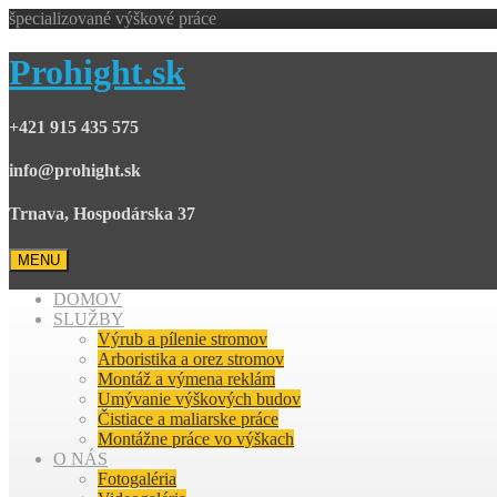
špecializované výškové práce
Prohight.sk
+421 915 435 575
info@prohight.sk
Trnava, Hospodárska 37
MENU
DOMOV
SLUŽBY
Výrub a pílenie stromov
Arboristika a orez stromov
Montáž a výmena reklám
Umývanie výškových budov
Čistiace a maliarske práce
Montážne práce vo výškach
O NÁS
Fotogaléria