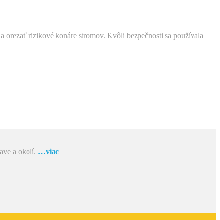
 a orezať rizikové konáre stromov. Kvôli bezpečnosti sa používala
ave a okolí.
…viac