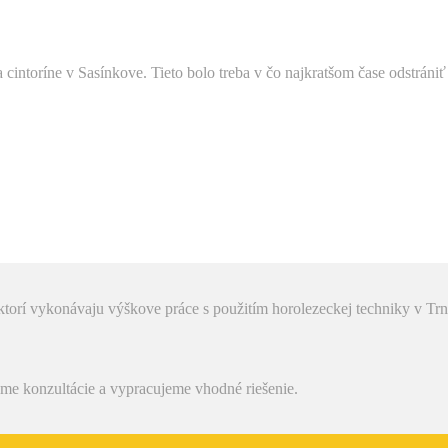
intoríne v Sasínkove. Tieto bolo treba v čo najkratšom čase odstrániť
torí vykonávaju výškove práce s použitím horolezeckej techniky v Trn
me konzultácie a vypracujeme vhodné riešenie.