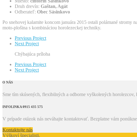
Miesto:
cintorín Sasínkovo
Druh drevín:
Gaštan, Agát
Odberateľ:
Obec Sásinkovo
Po snehovej kalamite koncom januára 2015 ostali polámané stromy na c
moto-plošina s kombináciou horolezeckej techniky.
Previous Project
Next Project
Chýbajúca príloha
Previous Project
Next Project
O NÁS
Sme tím skúsených, flexibilných a odborne vyškolených horolezcov, k
INFOLINKA 0915 435 575
V prípade otázok nás neváhajte kontaktovať. Bezplatne vám ponúkne
Kontaktujte nás
Výškoví špecialisti
.